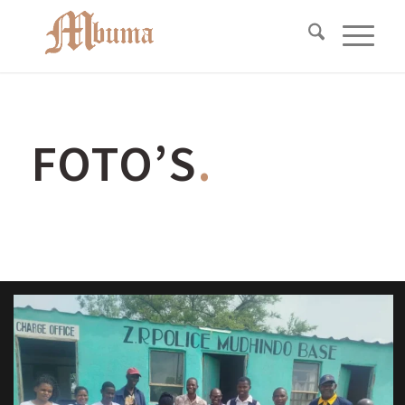
FOTO’S
.