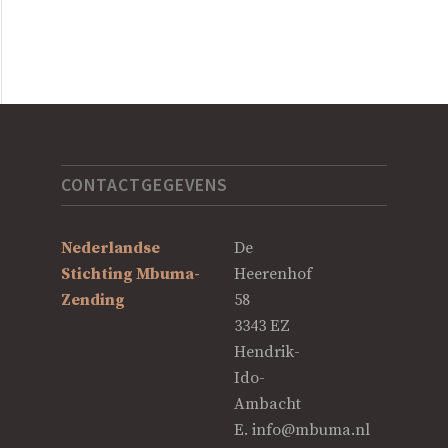
CONTACTGEGEVENS
Nederlandse
De
Stichting Mbuma-
Heerenhof
Zending
58
3343 EZ
Hendrik-
Ido-
Ambacht
E.
info@mbuma.nl