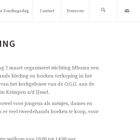
 Zendingsdag
Contact
Doneren
ING
dag 2 maart organiseert stichting Mbuma een
ands kleding en boeken verkoping in het
van het kerkgebouw van de O.G.G. aan de
in Krimpen a/d IJssel.
zowel voor jongens als meisjes, dames en
n er veel tweedehands boeken te koop, voor
te welkom van 10:00 tot 14:00 uur.