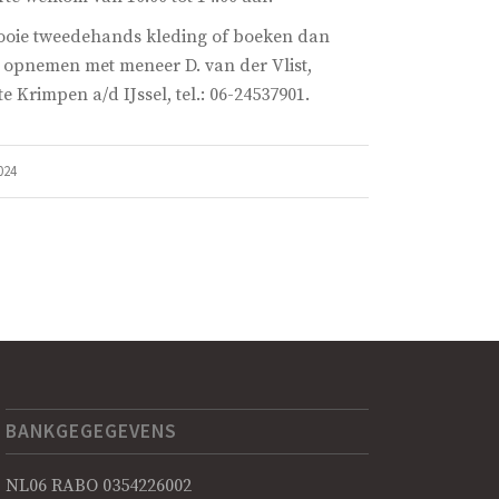
ooie tweedehands kleding of boeken dan
t opnemen met meneer D. van der Vlist,
e Krimpen a/d IJssel, tel.: 06-24537901.
024
BANKGEGEGEVENS
NL06 RABO 0354226002