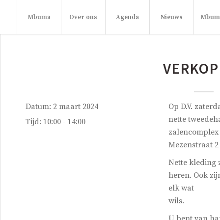
Mbuma
Over ons
Agenda
Nieuws
Mbuma
VERKOP
Datum:
2 maart 2024
Op D.V. zater
nette tweedeh
Tijd:
10:00 - 14:00
zalencomplex 
Mezenstraat 2 
Nette kleding 
heren. Ook zij
elk wat
wils.
U bent van har