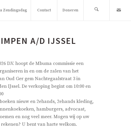
 Zendingsdag
Contact
Doneren
IMPEN A/D IJSSEL
026 D.V. hoopt de Mbuma commissie een
rganiseren in en om de zalen van het
n Oud Ger gem Nachtegaalstraat 3 in
en IJssel. De verkoping begint om 10:00 en
00
boeken nieuw en 2ehands, 2ehands kleding,
nnenkoekoeken, hamburgers, advocaat,
bloemen en nog veel meer. Mogen wij op uw
g rekenen? U bent van harte welkom.